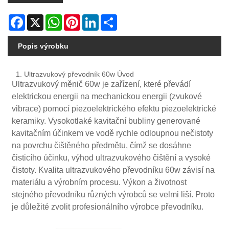
Facebook
X
WhatsApp
Pinterest
LinkedIn
Share
Popis výrobku
1. Ultrazvukový převodník 60w Úvod
Ultrazvukový měnič 60w je zařízení, které převádí
elektrickou energii na mechanickou energii (zvukové
vibrace) pomocí piezoelektrického efektu piezoelektrické
keramiky. Vysokotlaké kavitační bubliny generované
kavitačním účinkem ve vodě rychle odloupnou nečistoty
na povrchu čištěného předmětu, čímž se dosáhne
čisticího účinku, výhod ultrazvukového čištění a vysoké
čistoty. Kvalita ultrazvukového převodníku 60w závisí na
materiálu a výrobním procesu. Výkon a životnost
stejného převodníku různých výrobců se velmi liší. Proto
je důležité zvolit profesionálního výrobce převodníku.