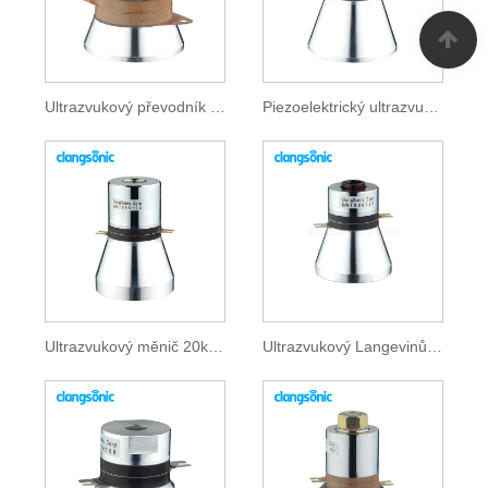
Ultrazvukový převodník 40kHz
Piezoelektrický ultrazvukový převodník
Ultrazvukový měnič 20kHz
Ultrazvukový Langevinův převodník