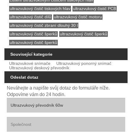
ultrazvukový čistič tiskových hlav
ultrazvukový čistič PCB
ultrazvukový čistič dílů
ultrazvukový čistič motoru
ultrazvukový čistič zbraní dlouhý 30 l
ultrazvukový čistič šperků
ultrazvukový čistič šperků
ultrazvukový čistič šperků
Související kategorie
Ultrazvukové snímače
Ultrazvukový ponorný snímač
Ultrazvukový deskový převodník
Odeslat dotaz
Neváhejte a napište svůj dotaz do formuláře níže.
Odpovíme vám do 24 hodin.