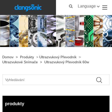
Language
Domov
>
Produkty
>
Ultrazvukový Převodník
>
Ultrazvukové Snímače
>
Ultrazvukový Převodník 60w
produkty