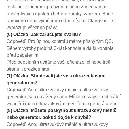
instalací, střídáním, přetížením nebo zanedbáním
preventivních opatření během záruky, zařízení. Bude
opraveno nebo vyměněno odborníkem. Clangsonic si
vyhrazuje všechna práva.
(6) Otázka: Jak zaručujete kvalitu?
Odpověď: Pro úplnou kontrolu máme přísný tým QC.
Během výroby probíhá 3krát kontrola a další kontrola
před zabalením.
Před odesláním uvítáme vaši přicházející nebo třetí
stranu k prozkoumání.
(7) Otázka: Shodovali jste se s ultrazvukovým
generátorem?
Odpověď: Ano, ultrazvukový měnič a ultrazvukový
generátor jsou navrženy sami. Můžeme zajistit optimální
vyladění mezi ultrazvukovým měničem a generátorem.
(8) Otázka: Můžete poskytnout ultrazvukový měnič
nebo generátor, pokud dojde k chybě?
Odpověď: Ano, ultrazvukový měnič a ultrazvukový