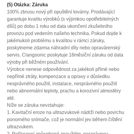
(5) Otázka: Záruka
100% zbrusu nový při opuštění továrny. Prodávající
garantuje kvalitu výrobků (s výjimkou opotřebitelných
dílů) po dobu 1 roku od data ukončení zkušebního
provozu pod vedením našeho technika. Pokud dojde k
jakémukoli problému s kvalitou v rámci záruky,
poskytneme zdarma náhradní díly nebo opravárenský
servis. Clangsonic poskytuje 18měsíční záruku od data
výroby při běžném používání.
Výrobce nenese odpovědnost za jakékoli přímé nebo
nepřímé ztráty, kompenzace a opravy v důsledku
nesprávného použití, instalace, nesprávného použití
nebo abnormální teploty, prachu a korozivní atmosféry
atd.
Níže se záruka nevztahuje:
1. Kavitační eroze na ultrazvukové nádrži nebo povrchu
ponorného snímače, což je normální jev během čištění
ultrazvukem.
2. Poškození způsobené zneužitím, nesprávnou