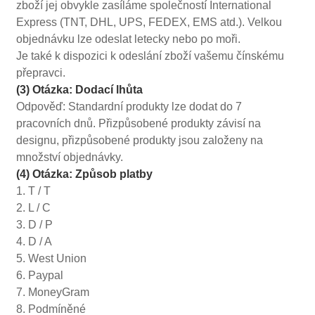
zboží jej obvykle zasíláme společností International
Express (TNT, DHL, UPS, FEDEX, EMS atd.). Velkou
objednávku lze odeslat letecky nebo po moři.
Je také k dispozici k odeslání zboží vašemu čínskému
přepravci.
(3) Otázka: Dodací lhůta
Odpověď: Standardní produkty lze dodat do 7
pracovních dnů. Přizpůsobené produkty závisí na
designu, přizpůsobené produkty jsou založeny na
množství objednávky.
(4) Otázka: Způsob platby
1. T / T
2. L / C
3. D / P
4. D / A
5. West Union
6. Paypal
7. MoneyGram
8. Podmíněné