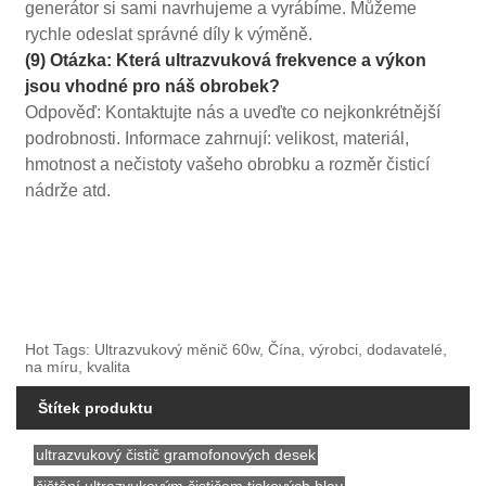
generátor si sami navrhujeme a vyrábíme. Můžeme
rychle odeslat správné díly k výměně.
(9) Otázka: Která ultrazvuková frekvence a výkon
jsou vhodné pro náš obrobek?
Odpověď: Kontaktujte nás a uveďte co nejkonkrétnější
podrobnosti. Informace zahrnují: velikost, materiál,
hmotnost a nečistoty vašeho obrobku a rozměr čisticí
nádrže atd.
Hot Tags: Ultrazvukový měnič 60w, Čína, výrobci, dodavatelé,
na míru, kvalita
Štítek produktu
ultrazvukový čistič gramofonových desek
čištění ultrazvukovým čističem tiskových hlav