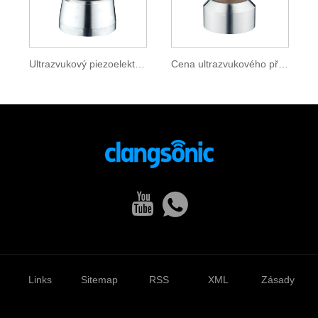
Ultrazvukový piezoelektrický měnič
Cena ultrazvukového převodníku
Links
Sitemap
RSS
XML
Zásady