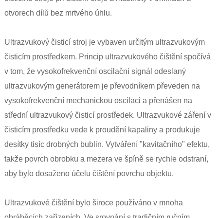
otvorech dílů bez mrtvého úhlu.
Ultrazvukový čisticí stroj je vybaven určitým ultrazvukovým
čisticím prostředkem. Princip ultrazvukového čištění spočívá
v tom, že vysokofrekvenční oscilační signál odeslaný
ultrazvukovým generátorem je převodníkem převeden na
vysokofrekvenční mechanickou oscilaci a přenášen na
střední ultrazvukový čisticí prostředek. Ultrazvukové záření v
čisticím prostředku vede k proudění kapaliny a produkuje
desítky tisíc drobných bublin. Vytváření "kavitačního" efektu,
takže povrch obrobku a mezera ve špíně se rychle odstraní,
aby bylo dosaženo účelu čištění povrchu objektu.
Ultrazvukové čištění bylo široce používáno v mnoha
obráběcích zařízeních. Ve srovnání s tradičním ručním