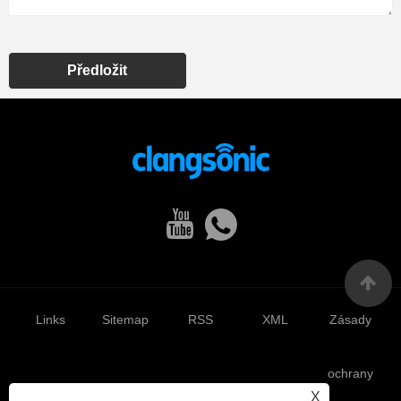
Předložit
Links
Sitemap
RSS
XML
Zásady
ochrany
X