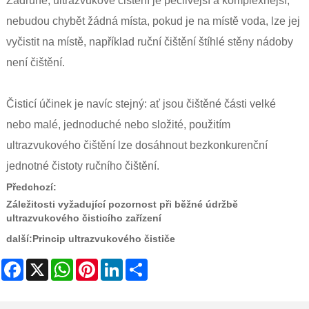
Zadruhé, ultrazvukové čištění je pečlivější a komplexnější,
nebudou chybět žádná místa, pokud je na místě voda, lze jej
vyčistit na místě, například ruční čištění štíhlé stěny nádoby
není čištění.
Čisticí účinek je navíc stejný: ať jsou čištěné části velké
nebo malé, jednoduché nebo složité, použitím
ultrazvukového čištění lze dosáhnout bezkonkurenční
jednotné čistoty ručního čištění.
Předchozí:
Záležitosti vyžadující pozornost při běžné údržbě
ultrazvukového čisticího zařízení
další:
Princip ultrazvukového čističe
Facebook
X
WhatsApp
Pinterest
LinkedIn
Share