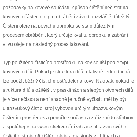
požadavky na kovové součásti. Způsob čištění nečistot na
kovových částech je pro obráběcí závod obzvláště důležitý.
Čištění oleje na povrchu obrobku se stalo důležitým
procesem obrábění, který určuje kvalitu obrobku a zabrání
vlivu oleje na následný proces lakování.
Typ použitého čisticího prostředku na kov se liší podle typu
kovových dílů. Pokud je struktura dílů relativně jednoduchá,
lze použít běžný čisticí prostředek na kovy; Naopak, pokud je
struktura dílů složitější, v prasklinách a slepých otvorech dílů
je více nečistot a není snadné je ručně vyčistit, měl by být
ultrazvukový čisticí stroj vybaven určitým ultrazvukovým
čištěním prostředek a ponořte součásti a zařízení do štěrbiny
a spoléhejte na vysokofrekvenční vibrace ultrazvukového
čisticího stroje při čištění oleje a mastnoty v trhlinách a