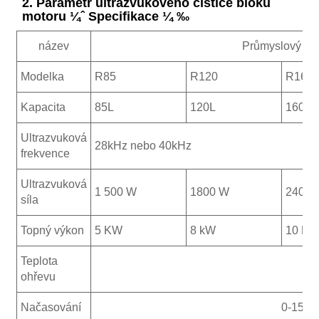
2. Parametr ultrazvukového čističe bloku
motoru ¼ˆ Specifikace ¼ ‰
název
Průmyslový ultr
Modelka
R85
R120
R160
Kapacita
85L
120L
160L
Ultrazvuková
28kHz nebo 40kHz
frekvence
Ultrazvuková
1 500 W
1800 W
2400 
síla
Topný výkon
5 KW
8 kW
10 K
Teplota
0
ohřevu
Načasování
0-15 mi