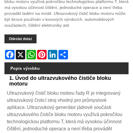
bloku motoru využívá pokročilou technologickou platformu T, která
má vysokou účinnost čištění, jednoduché operace a není třeba
provádět ladění na místě. Ultrazvukový čistič bloku motoru může
být široce používán v kovových výrobcích, automobilových
součástech, čištění elektroniky atd.
Odeslat dotaz
Facebook
X
WhatsApp
Pinterest
LinkedIn
Share
Popis výrobku
1. Úvod do ultrazvukového čističe bloku
motoru
Ultrazvukový čistič bloku motoru řady R je integrovaný
ultrazvukový čisticí stroj vhodný pro průmyslové
aplikace. Ultrazvukový generátor jádrové součásti
ultrazvukového čističe bloku motoru využívá pokročilou
technologickou platformu T, která má vysokou účinnost
čištění, jednoduché operace a není třeba provádět