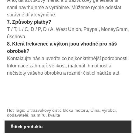
Ano, ultrazvukový měnič a ultrazvukový generátor si
sami navrhujeme a vyrábíme. Můžeme rychle odeslat
správné díly k výměně.
7. Způsoby platby?
T / T, L / C, D / P, D / A, West Union, Paypal, MoneyGram,
úschova.
8. Která frekvence a výkon jsou vhodné pro náš
obrobek?
Kontaktujte nás a uveďte co nejkonkrétnější podrobnosti.
Informace zahrnují: velikost, materiál, hmotnost a
nečistoty vašeho obrobku a rozměr čisticí nádrže atd.
Hot Tags: Ultrazvukový čistič bloku motoru, Čína, výrobci,
dodavatelé, na míru, kvalita
Štítek produktu