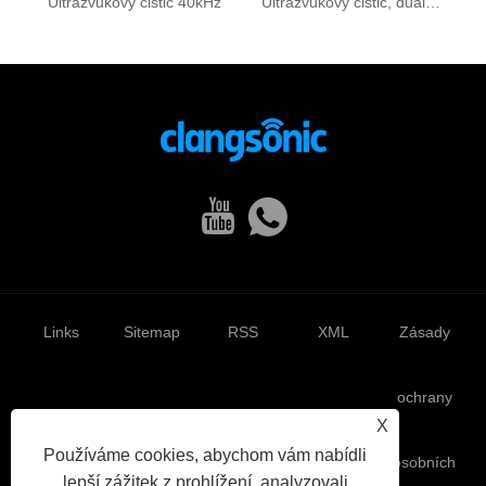
Ultrazvukový čistič 40kHz
Ultrazvukový čistič, duální frekvence
Links
Sitemap
RSS
XML
Zásady
ochrany
X
Používáme cookies, abychom vám nabídli
osobních
lepší zážitek z prohlížení, analyzovali