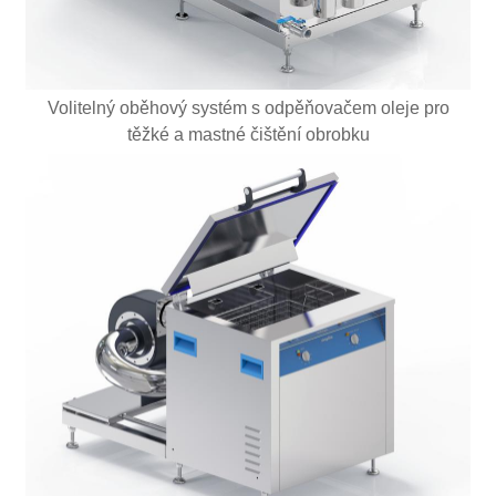
Volitelný oběhový systém s odpěňovačem oleje pro
těžké a mastné čištění obrobku