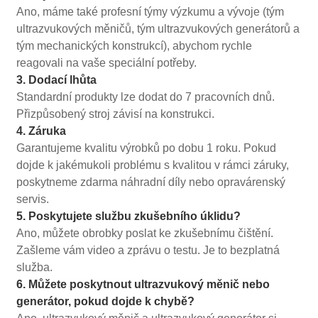
Ano, máme také profesní týmy výzkumu a vývoje (tým
ultrazvukových měničů, tým ultrazvukových generátorů a
tým mechanických konstrukcí), abychom rychle
reagovali na vaše speciální potřeby.
3. Dodací lhůta
Standardní produkty lze dodat do 7 pracovních dnů.
Přizpůsobený stroj závisí na konstrukci.
4. Záruka
Garantujeme kvalitu výrobků po dobu 1 roku. Pokud
dojde k jakémukoli problému s kvalitou v rámci záruky,
poskytneme zdarma náhradní díly nebo opravárenský
servis.
5. Poskytujete službu zkušebního úklidu?
Ano, můžete obrobky poslat ke zkušebnímu čištění.
Zašleme vám video a zprávu o testu. Je to bezplatná
služba.
6. Můžete poskytnout ultrazvukový měnič nebo
generátor, pokud dojde k chybě?