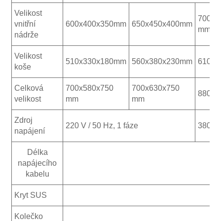
Velikost
700x5
vnitřní
600x400x350mm
650x450x400mm
mm
nádrže
Velikost
510x330x180mm
560x380x230mm
610x
koše
Celková
700x580x750
700x630x750
880x
velikost
mm
mm
Zdroj
220 V / 50 Hz, 1 fáze
380 V 
napájení
Délka
napájecího
kabelu
Kryt SUS
Kolečko