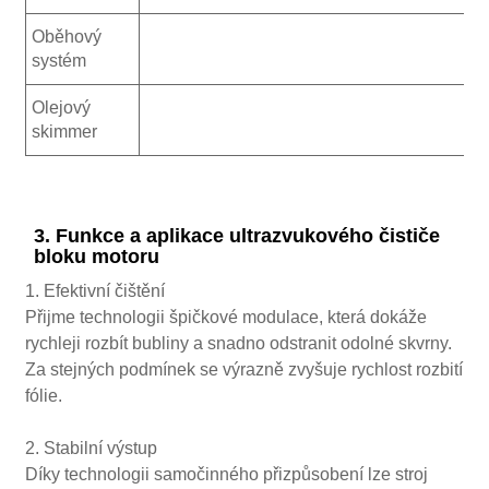
Oběhový
V
systém
Olejový
V
skimmer
3. Funkce a aplikace ultrazvukového čističe
bloku motoru
1. Efektivní čištění
Přijme technologii špičkové modulace, která dokáže
rychleji rozbít bubliny a snadno odstranit odolné skvrny.
Za stejných podmínek se výrazně zvyšuje rychlost rozbití
fólie.
2. Stabilní výstup
Díky technologii samočinného přizpůsobení lze stroj