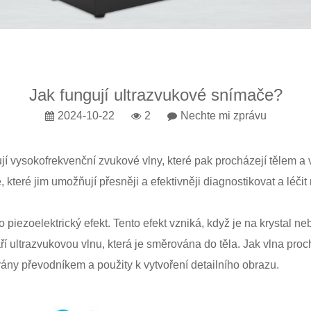
Jak fungují ultrazvukové snímače?
2024-10-22
2
Nechte mi zprávu
í vysokofrekvenční zvukové vlny, které pak procházejí tělem a vy
které jim umožňují přesněji a efektivněji diagnostikovat a léčit
iezoelektrický efekt. Tento efekt vzniká, když je na krystal neb
áří ultrazvukovou vlnu, která je směrována do těla. Jak vlna proc
rány převodníkem a použity k vytvoření detailního obrazu.