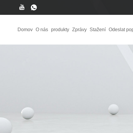
Domov
O nás
produkty
Zprávy
Stažení
Odeslat po