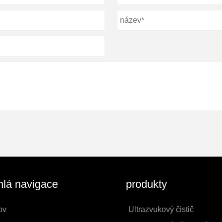
lá navigace
produkty
ov
Ultrazvukový čistič