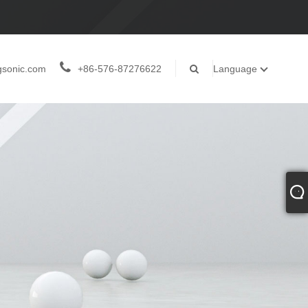
gsonic.com
+86-576-87276622
Language