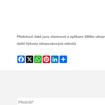
Předchozí:
Jaké jsou vlastnosti a aplikace 2000w ultr
další:
Výhody ultrazvukových měničů
Facebook
X
WhatsApp
Pinterest
LinkedIn
Share