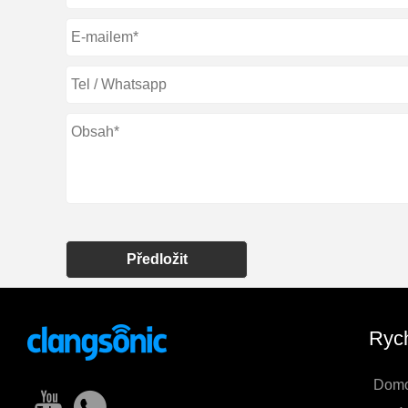
Předložit
Rych
Dom