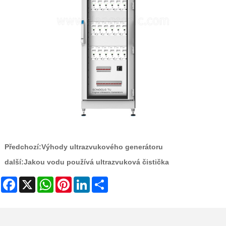
Předchozí:
Výhody ultrazvukového generátoru
další:
Jakou vodu používá ultrazvuková čistička
Facebook
X
WhatsApp
Pinterest
LinkedIn
Share