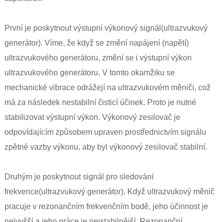
První je poskytnout výstupní výkonový signál
(ultrazvukový
generátor)
. Víme, že když se změní napájení (napětí)
ultrazvukového generátoru, změní se i výstupní výkon
ultrazvukového generátoru. V tomto okamžiku se
mechanické vibrace odrážejí na ultrazvukovém měniči, což
má za následek nestabilní čisticí účinek. Proto je nutné
stabilizovat výstupní výkon. Výkonový zesilovač je
odpovídajícím způsobem upraven prostřednictvím signálu
zpětné vazby výkonu, aby byl výkonový zesilovač stabilní.
Druhým je poskytnout signál pro sledování
frekvence
(ultrazvukový generátor)
. Když ultrazvukový měnič
pracuje v rezonančním frekvenčním bodě, jeho účinnost je
nejvyšší a jeho práce je nejstabilnější. Rezonanční