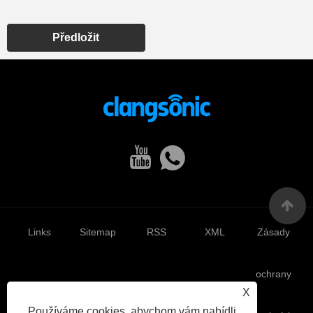
Předložit
Links
Sitemap
RSS
XML
Zásady
ochrany
X
Používáme cookies, abychom vám nabídli