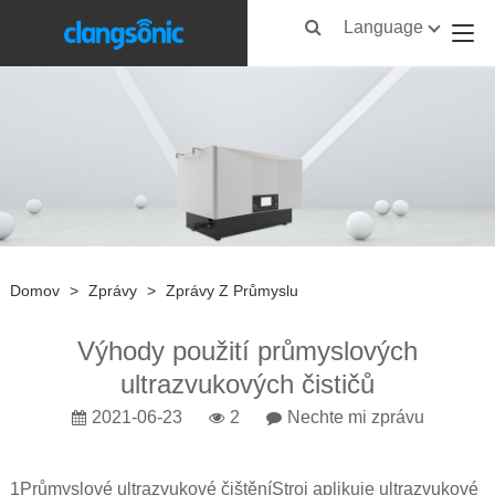
Language
Domov
>
Zprávy
>
Zprávy Z Průmyslu
Výhody použití průmyslových
ultrazvukových čističů
2021-06-23
2
Nechte mi zprávu
1
Průmyslové ultrazvukové čištění
Stroj aplikuje ultrazvukové