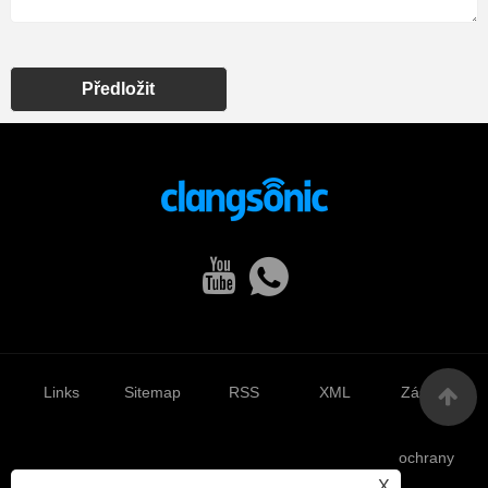
Předložit
Links
Sitemap
RSS
XML
Zásady
ochrany
X