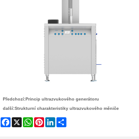
Předchozí:
Princip ultrazvukového generátoru
další:
Strukturní charakteristiky ultrazvukového měniče
Facebook
X
WhatsApp
Pinterest
LinkedIn
Share