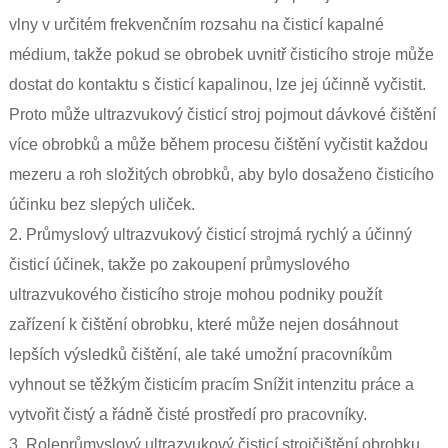
vlny v určitém frekvenčním rozsahu na čisticí kapalné
médium, takže pokud se obrobek uvnitř čisticího stroje může
dostat do kontaktu s čisticí kapalinou, lze jej účinně vyčistit.
Proto může ultrazvukový čisticí stroj pojmout dávkové čištění
více obrobků a může během procesu čištění vyčistit každou
mezeru a roh složitých obrobků, aby bylo dosaženo čisticího
účinku bez slepých uliček.
2.
Průmyslový ultrazvukový čisticí stroj
má rychlý a účinný
čisticí účinek, takže po zakoupení průmyslového
ultrazvukového čisticího stroje mohou podniky použít
zařízení k čištění obrobku, které může nejen dosáhnout
lepších výsledků čištění, ale také umožní pracovníkům
vyhnout se těžkým čisticím pracím Snížit intenzitu práce a
vytvořit čistý a řádně čisté prostředí pro pracovníky.
3. Role
průmyslový ultrazvukový čisticí stroj
čištění obrobku